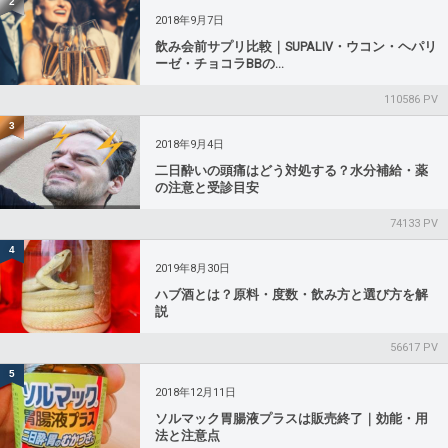
2
2018年9月7日
飲み会前サプリ比較｜SUPALIV・ウコン・ヘパリ
ーゼ・チョコラBBの...
110586 PV
3
2018年9月4日
二日酔いの頭痛はどう対処する？水分補給・薬
の注意と受診目安
74133 PV
4
2019年8月30日
ハブ酒とは？原料・度数・飲み方と選び方を解
説
56617 PV
5
2018年12月11日
ソルマック胃腸液プラスは販売終了｜効能・用
法と注意点