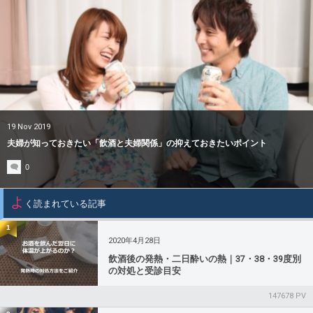
その他
19
Nov
2019
夫婦が知っておきたい「飲酒と夫婦関係」の抑えておきたいポイント
0
よ
く読まれている記事
1
2020年4月28日
飲酒後の発熱・二日酔いの熱｜37・38・39度別
の対処と受診目安
147678 PV