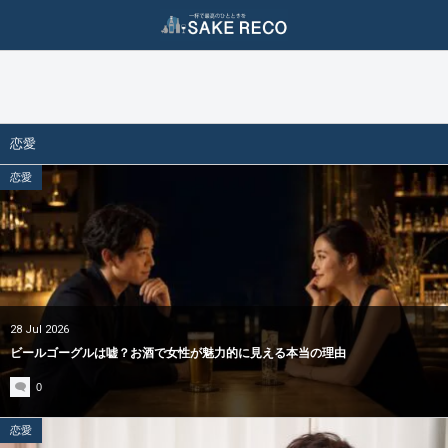
ダイエット / 美容
二日酔い対策
酒ジャンル
二日酔い防止
ダイエット（減量）
ビール
恋愛
二日酔い治し
美容（スキンケア）
ワイン
恋愛
日本酒
焼酎
泡盛
28
Jul
2026
ウィスキー
ビールゴーグルは嘘？お酒で女性が魅力的に見える本当の理由
0
クラフトジン
恋愛