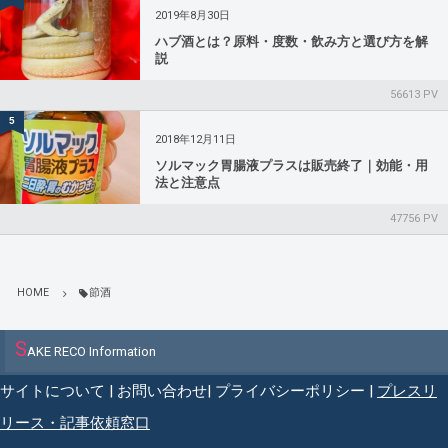
2019年8月30日
ハブ酒とは？原料・度数・飲み方と選び方を解
説
56613 PV
5
2018年12月11日
ソルマック胃腸液プラスは販売終了｜効能・用
法と注意点
47756 PV
HOME
節酒
S
AKE RECO Information
サイトについて
|
お問い合わせ
|
プライバシーポリシー
|
プレスリ
リース・記事依頼窓口