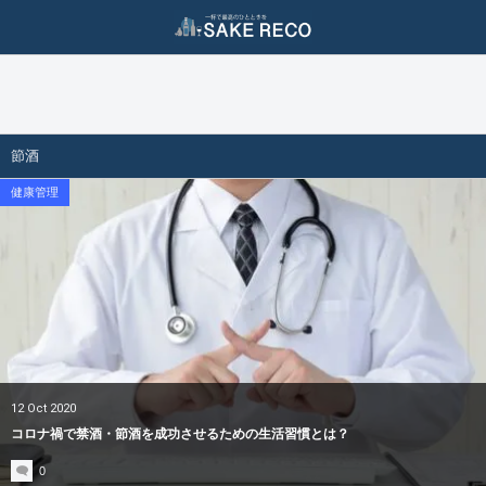
ダイエット / 美容
二日酔い対策
酒ジャンル
二日酔い防止
ダイエット（減量）
ビール
節酒
二日酔い治し
美容（スキンケア）
ワイン
健康管理
日本酒
焼酎
泡盛
ウィスキー
12
Oct
2020
コロナ禍で禁酒・節酒を成功させるための生活習慣とは？
クラフトジン
0