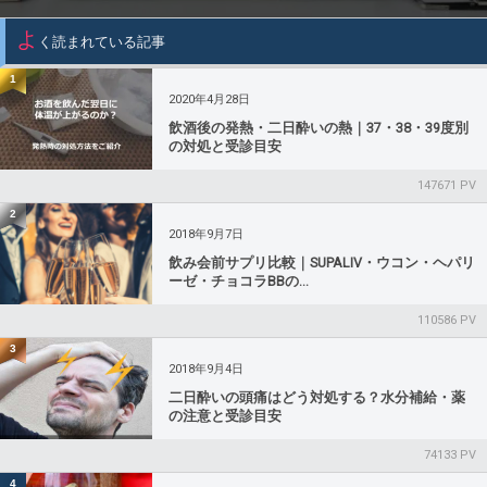
その他
よ
く読まれている記事
1
2020年4月28日
飲酒後の発熱・二日酔いの熱｜37・38・39度別
の対処と受診目安
147671 PV
2
2018年9月7日
飲み会前サプリ比較｜SUPALIV・ウコン・ヘパリ
ーゼ・チョコラBBの...
110586 PV
3
2018年9月4日
二日酔いの頭痛はどう対処する？水分補給・薬
の注意と受診目安
74133 PV
4