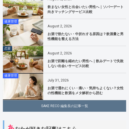
飲まない女性と出会いたい男性へ｜ソバーデート
向きマッチングサービス比較
健康管理
August
2
,
2026
お酒で勃たない・中折れする原因は？飲酒量と男
性機能を整える方法
恋愛
August
2
,
2026
お酒で距離を縮めたい男性へ｜飲みデートで失敗
しない出会いサービス比較
健康管理
July
31
,
2026
お酒で濡れにくい・痛い・気持ちよくない？女性
の性機能と飲酒をメタ解析から読む
SAKE RECO 編集長の記事一覧
あ
なたが好きな記事はこちら