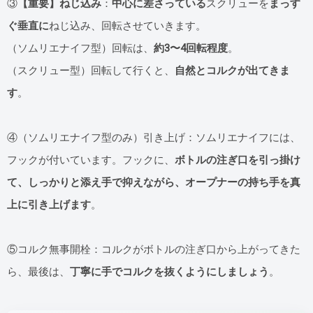
③
【重要】ねじ込み
：
中心に差さっている
スクリューを
まっす
ぐ垂直に
ねじ込み、回転させていきます。
（ソムリエナイフ型）回転は、
約3〜4回転程度
。
（スクリュー型）回転して行くと、
自然とコルクが出てきま
す
。
④（ソムリエナイフ型のみ）引き上げ：ソムリエナイフには、
フックが付いています。フックに、
ボトルの注ぎ口を引っ掛け
て、しっかりと添え手で抑えながら、オープナーの持ち手を真
上に引き上げます
。
⑤コルク無事開栓：コルクがボトルの注ぎ口から上がってきた
ら、最後は、
丁寧に手でコルクを抜くようにしましょう
。