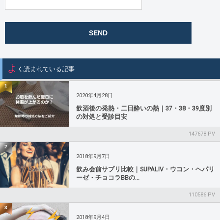
よ
く読まれている記事
1
2020年4月28日
飲酒後の発熱・二日酔いの熱｜37・38・39度別
の対処と受診目安
147678 PV
2
2018年9月7日
飲み会前サプリ比較｜SUPALIV・ウコン・ヘパリ
ーゼ・チョコラBBの...
110586 PV
3
2018年9月4日