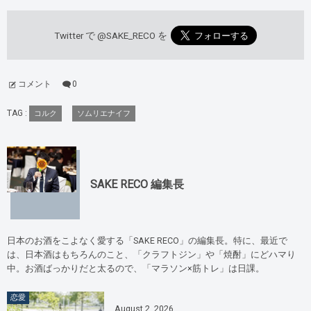
Twitter で
@SAKE_RECO
を
コメント
0
TAG :
コルク
ソムリエナイフ
SAKE RECO 編集長
日本のお酒をこよなく愛する「SAKE RECO」の編集長。特に、最近で
は、日本酒はもちろんのこと、「クラフトジン」や「焼酎」にどハマり
中。お酒ばっかりだと太るので、「マラソン×筋トレ」は日課。
恋愛
August
2
,
2026