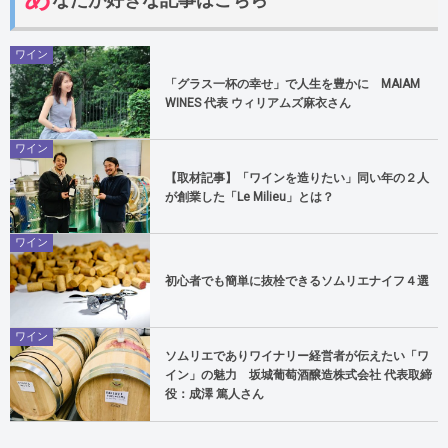
ワイン
「グラス一杯の幸せ」で人生を豊かに MAIAM
WINES 代表 ウィリアムズ麻衣さん
ワイン
【取材記事】「ワインを造りたい」同い年の２人
が創業した「Le Milieu」とは？
ワイン
初心者でも簡単に抜栓できるソムリエナイフ４選
ワイン
ソムリエでありワイナリー経営者が伝えたい「ワ
イン」の魅力 坂城葡萄酒醸造株式会社 代表取締
役：成澤 篤人さん