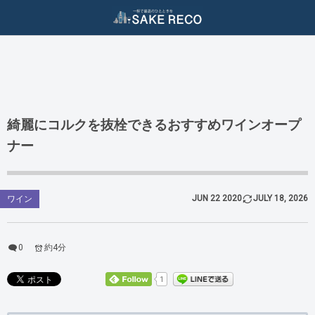
ダイエット / 美容
二日酔い対策
酒ジャンル
二日酔い防止
ダイエット（減量）
ビール
二日酔い治し
美容（スキンケア）
ワイン
綺麗にコルクを抜栓できるおすすめワインオープ
ナー
日本酒
焼酎
JUN
22
2020
JULY
18
,
2026
ワイン
泡盛
ウィスキー
0
約4分
1
クラフトジン