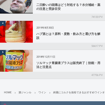
二日酔いの頭痛はどう対処する？水分補給・薬
の注意と受診目安
74133 PV
4
2019年8月30日
ハブ酒とは？原料・度数・飲み方と選び方を解
説
56617 PV
5
2018年12月11日
ソルマック胃腸液プラスは販売終了｜効能・用
法と注意点
47756 PV
HOME
酒ジャンル
ワイン
綺麗にコルクを抜栓できるおすすめワインオ