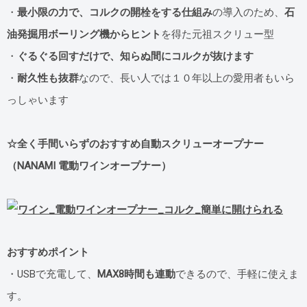
・
最小限の力で、コルクの開栓をする仕組み
の導入のため、
石
油発掘用ボーリング機からヒント
を得た元祖スクリュー型
・
ぐるぐる回すだけで、知らぬ間にコルクが抜けます
・
耐久性も抜群
なので、長い人では１０年以上の愛用者もいら
っしゃいます
☆全く手間いらずのおすすめ自動スクリューオープナー
（NANAMI 電動ワインオープナー）
おすすめポイント
・USBで充電して、
MAX8時間も連動
できるので、手軽に使えま
す。