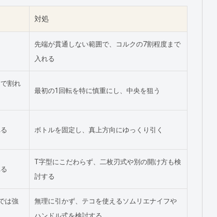
対処
先端が貫通しない範囲で、コルクの7割程度まで
入れる
中で割れ
最初の1回転を特に慎重にし、中央を狙う
れる
ボトルを固定し、真上方向にゆっくり引く
T字型にこだわらず、二枚刃式や別の開け方も検
れる
討する
では強
無理に引かず、テコを使えるソムリエナイフや
ハンドル式を検討する