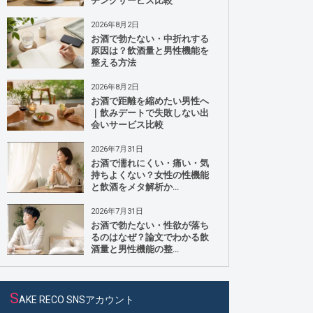
チングサービス比較
2026年8月2日
お酒で勃たない・中折れする
原因は？飲酒量と男性機能を
整える方法
2026年8月2日
お酒で距離を縮めたい男性へ
｜飲みデートで失敗しない出
会いサービス比較
2026年7月31日
お酒で濡れにくい・痛い・気
持ちよくない？女性の性機能
と飲酒をメタ解析か...
2026年7月31日
お酒で勃たない・性欲が落ち
るのはなぜ？論文でわかる飲
酒量と男性機能の整...
S
AKE RECO SNSアカウント