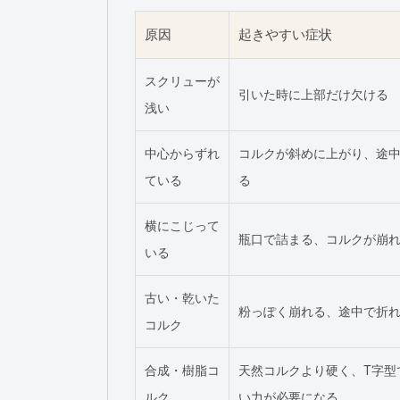
原因
起きやすい症状
スクリューが
引いた時に上部だけ欠ける
浅い
中心からずれ
コルクが斜めに上がり、途
ている
る
横にこじって
瓶口で詰まる、コルクが崩
いる
古い・乾いた
粉っぽく崩れる、途中で折
コルク
合成・樹脂コ
天然コルクより硬く、T字型
ルク
い力が必要になる