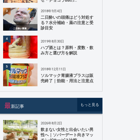
ゼ・チョコラBBの...
2018年9月4日
3
二日酔いの頭痛はどう対処す
る？水分補給・薬の注意と受
診目安
4
2019年8月30日
ハブ酒とは？原料・度数・飲
み方と選び方を解説
5
2018年12月11日
ソルマック胃腸液プラスは販
売終了｜効能・用法と注意点
最
もっと見る
新記事
2026年8月2日
飲まない女性と出会いたい男
性へ｜ソバーデート向きマッ