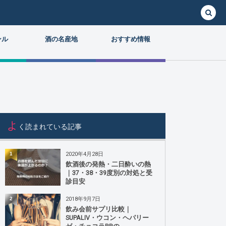
ンル
酒の名産地
おすすめ情報
よ
く読まれている記事
2020年4月28日
1
飲酒後の発熱・二日酔いの熱
｜37・38・39度別の対処と受
診目安
2018年9月7日
2
飲み会前サプリ比較｜
SUPALIV・ウコン・ヘパリー