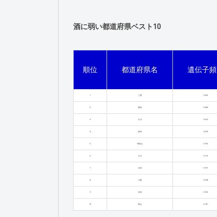
酒に弱い都道府県ベスト10
順位
都道府県名
遺伝子頻
1
三重
0.630
2
愛知
0.643
3
石川
0.673
4
岐阜
0.690
5
和歌山
0.705
6
大分
0.715
7
広島
0.727
8
大阪
0.728
9
奈良
0.730
10
岡山
0.737