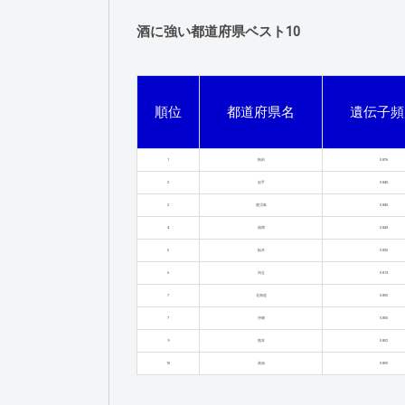
酒に強い都道府県ベスト10
順位
都道府県名
遺伝子頻
1
秋田
0.876
2
岩手
0.845
2
鹿児島
0.845
4
福岡
0.843
5
栃木
0.820
6
埼玉
0.813
7
北海道
0.805
7
沖縄
0.805
9
熊本
0.802
10
高知
0.800