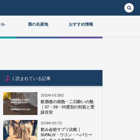
ンル
酒の名産地
おすすめ情報
よ
く読まれている記事
2020年4月28日
1
飲酒後の発熱・二日酔いの熱
｜37・38・39度別の対処と受
診目安
2018年9月7日
2
飲み会前サプリ比較｜
SUPALIV・ウコン・ヘパリー