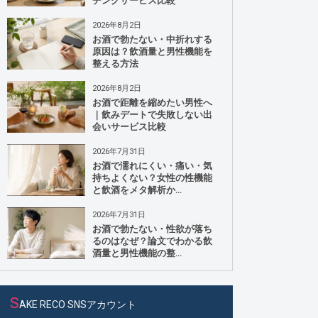
チングサービス比較
2026年8月2日
お酒で勃たない・中折れする
原因は？飲酒量と男性機能を
整える方法
2026年8月2日
お酒で距離を縮めたい男性へ
｜飲みデートで失敗しない出
会いサービス比較
2026年7月31日
お酒で濡れにくい・痛い・気
持ちよくない？女性の性機能
と飲酒をメタ解析か...
2026年7月31日
お酒で勃たない・性欲が落ち
るのはなぜ？論文でわかる飲
酒量と男性機能の整...
S
AKE RECO SNSアカウント