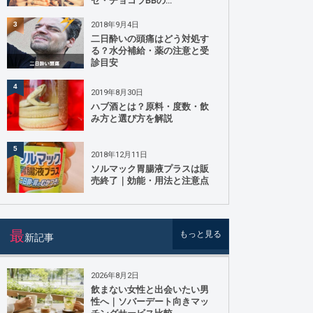
ゼ・チョコラBBの...
2018年9月4日
3
二日酔いの頭痛はどう対処す
る？水分補給・薬の注意と受
診目安
4
2019年8月30日
ハブ酒とは？原料・度数・飲
み方と選び方を解説
5
2018年12月11日
ソルマック胃腸液プラスは販
売終了｜効能・用法と注意点
最
もっと見る
新記事
2026年8月2日
飲まない女性と出会いたい男
性へ｜ソバーデート向きマッ