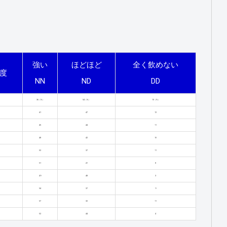
強い
ほどほど
全く飲めない
度
NN
ND
DD
36（%）
54（%）
10（%）
41
47
12
45
44
11
48
42
10
52
37
11
51
41
8
49
48
3
54
37
9
57
32
11
52
44
4