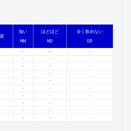
強い
ほどほど
全く飲めない
度
NN
ND
DD
76（%）
23（%）
1（%）
73
23
4
76
20
4
70
29
1
70
24
6
68
27
5
66
29
5
66
29
5
66
28
6
63
34
3