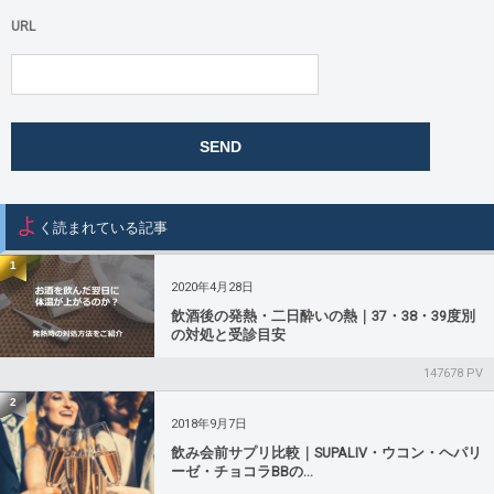
URL
よ
く読まれている記事
1
2020年4月28日
飲酒後の発熱・二日酔いの熱｜37・38・39度別
の対処と受診目安
147678 PV
2
2018年9月7日
飲み会前サプリ比較｜SUPALIV・ウコン・ヘパリ
ーゼ・チョコラBBの...