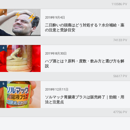
110586 PV
3
2018年9月4日
二日酔いの頭痛はどう対処する？水分補給・薬
の注意と受診目安
74133 PV
4
2019年8月30日
ハブ酒とは？原料・度数・飲み方と選び方を解
説
56617 PV
5
2018年12月11日
ソルマック胃腸液プラスは販売終了｜効能・用
法と注意点
47756 PV