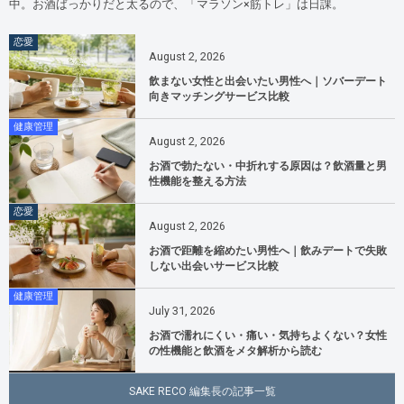
中。お酒ばっかりだと太るので、「マラソン×筋トレ」は日課。
恋愛
August
2
,
2026
飲まない女性と出会いたい男性へ｜ソバーデート
向きマッチングサービス比較
健康管理
August
2
,
2026
お酒で勃たない・中折れする原因は？飲酒量と男
性機能を整える方法
恋愛
August
2
,
2026
お酒で距離を縮めたい男性へ｜飲みデートで失敗
しない出会いサービス比較
健康管理
July
31
,
2026
お酒で濡れにくい・痛い・気持ちよくない？女性
の性機能と飲酒をメタ解析から読む
SAKE RECO 編集長の記事一覧