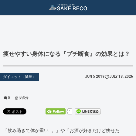
ダイエット / 美容
二日酔い対策
酒ジャンル
二日酔い防止
ダイエット（減量）
ビール
二日酔い治し
美容（スキンケア）
ワイン
痩せやすい身体になる『プチ断食』の効果とは？
日本酒
JUN
5
2019
JULY
18
,
2026
ダイエット（減量）
焼酎
泡盛
0
約3分
ウィスキー
1
クラフトジン
「飲み過ぎて体が重い…。」や「お酒が好きだけど痩せた