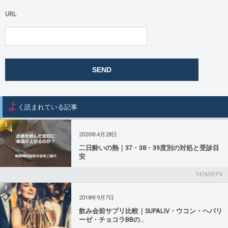
URL
よ
く読まれている記事
1
2020年4月28日
二日酔いの熱｜37・38・39度別の対処と受診目
安
147659 PV
2
2018年9月7日
飲み会前サプリ比較｜SUPALIV・ウコン・ヘパリ
ーゼ・チョコラBBの...