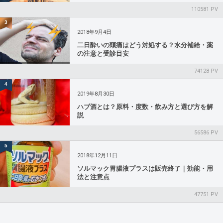
110581 PV
3
2018年9月4日
二日酔いの頭痛はどう対処する？水分補給・薬
の注意と受診目安
74128 PV
4
2019年8月30日
ハブ酒とは？原料・度数・飲み方と選び方を解
説
56586 PV
5
2018年12月11日
ソルマック胃腸液プラスは販売終了｜効能・用
法と注意点
47751 PV