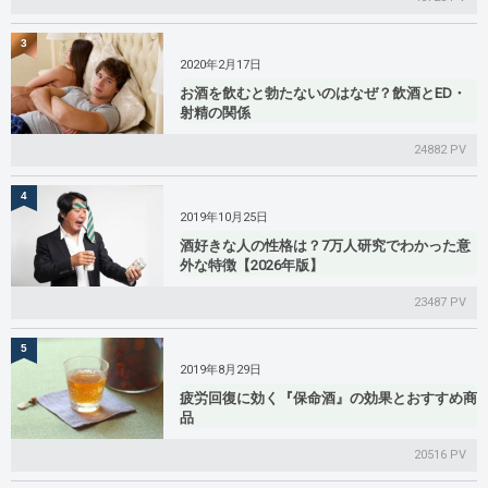
3
2020年2月17日
お酒を飲むと勃たないのはなぜ？飲酒とED・
射精の関係
24882 PV
4
2019年10月25日
酒好きな人の性格は？7万人研究でわかった意
外な特徴【2026年版】
23487 PV
5
2019年8月29日
疲労回復に効く『保命酒』の効果とおすすめ商
品
20516 PV