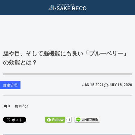
ダイエット / 美容
二日酔い対策
酒ジャンル
二日酔い防止
ダイエット（減量）
ビール
二日酔い治し
美容（スキンケア）
ワイン
腸や目、そして脳機能にも良い「ブルーベリー」
の効能とは？
日本酒
焼酎
JAN
18
2021
JULY
18
,
2026
健康管理
泡盛
ウィスキー
0
約5分
1
クラフトジン