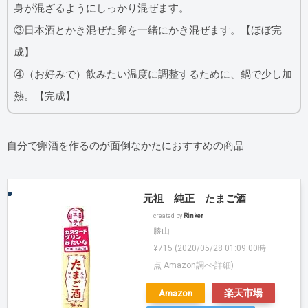
身が混ざるようにしっかり混ぜます。
③日本酒とかき混ぜた卵を一緒にかき混ぜます。【ほぼ完
成】
④（お好みで）飲みたい温度に調整するために、鍋で少し加
熱。【完成】
自分で卵酒を作るのが面倒なかたにおすすめの商品
元祖 純正 たまご酒
created by
Rinker
勝山
¥715
(2020/05/28 01:09:00時
点 Amazon調べ-
詳細)
Amazon
楽天市場