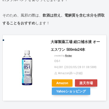
そのため、風邪の際は、
飲酒は控え、電解質を含む水分を摂取
することをおすすめ
します！
大塚製薬工場 経口補水液 オー
エスワン 500mlx24本
created by
Rinker
OS-1
¥4,081
(2020/05/28 01:08:58時
点 Amazon調べ-
詳細)
Amazon
楽天市場
Yahooショッピング