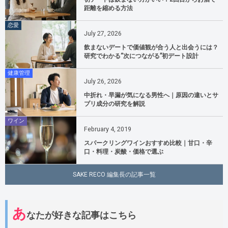
距離を縮める方法
恋愛
July
27
,
2026
飲まないデートで価値観が合う人と出会うには？
研究でわかる“次につながる”初デート設計
健康管理
July
26
,
2026
中折れ・早漏が気になる男性へ｜原因の違いとサ
プリ成分の研究を解説
ワイン
February
4
,
2019
スパークリングワインおすすめ比較｜甘口・辛
口・料理・炭酸・価格で選ぶ
SAKE RECO 編集長の記事一覧
あ
なたが好きな記事はこちら