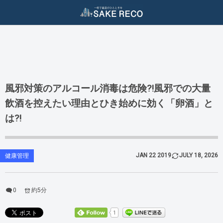
ダイエット / 美容
二日酔い対策
酒ジャンル
二日酔い防止
ダイエット（減量）
ビール
二日酔い治し
美容（スキンケア）
ワイン
風邪対策のアルコール消毒は危険⁈風邪での大量
飲酒を控えたい理由とひき始めに効く「卵酒」と
日本酒
は⁈
焼酎
泡盛
JAN
22
2019
JULY
18
,
2026
健康管理
ウィスキー
0
約5分
クラフトジン
1