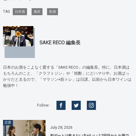
TAG :
日本酒
風邪
飲酒
SAKE RECO 編集長
日本のお酒をこよなく愛する「SAKE RECO」の編集長。特に、日本酒は
もちろんのこと、「クラフトジン」や「焼酎」にどハマり中。お酒ばっ
かりだと太るので、「マラソン×筋トレ」は日課。以前から日本ワインは
勉強中！
Follow :
恋愛
July
28
,
2026
初デートは飲まない方がいい？2回目からお酒で