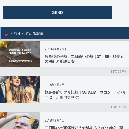
よ
く読まれている記事
1
2020年4月28日
飲酒後の発熱・二日酔いの熱｜37・38・39度別
の対処と受診目安
147703 PV
2
2018年9月7日
飲み会前サプリ比較｜SUPALIV・ウコン・ヘパリ
ーゼ・チョコラBBの...
110593 PV
3
2018年9月4日
二日酔いの頭痛はどう対処する？水分補給・薬