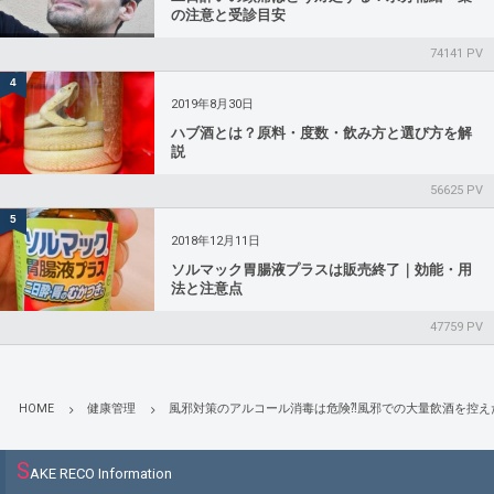
の注意と受診目安
74141 PV
4
2019年8月30日
ハブ酒とは？原料・度数・飲み方と選び方を解
説
56625 PV
5
2018年12月11日
ソルマック胃腸液プラスは販売終了｜効能・用
法と注意点
47759 PV
HOME
健康管理
風邪対策のアルコール消毒は危険⁈風邪での大量飲酒を控え
S
AKE RECO Information