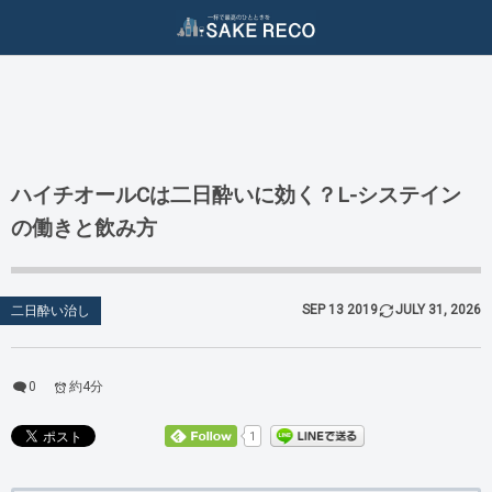
ダイエット / 美容
二日酔い対策
酒ジャンル
二日酔い防止
ダイエット（減量）
ビール
二日酔い治し
美容（スキンケア）
ワイン
ハイチオールCは二日酔いに効く？L-システイン
の働きと飲み方
日本酒
焼酎
SEP
13
2019
JULY
31
,
2026
二日酔い治し
泡盛
ウィスキー
0
約4分
1
クラフトジン