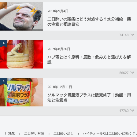
3
2018年9月4日
二日酔いの頭痛はどう対処する？水分補給・薬
の注意と受診目安
74143 PV
4
2019年8月30日
ハブ酒とは？原料・度数・飲み方と選び方を解
説
56627 PV
5
2018年12月11日
ソルマック胃腸液プラスは販売終了｜効能・用
法と注意点
47760 PV
HOME
二日酔い対策
二日酔い治し
ハイチオールCは二日酔いに効く？