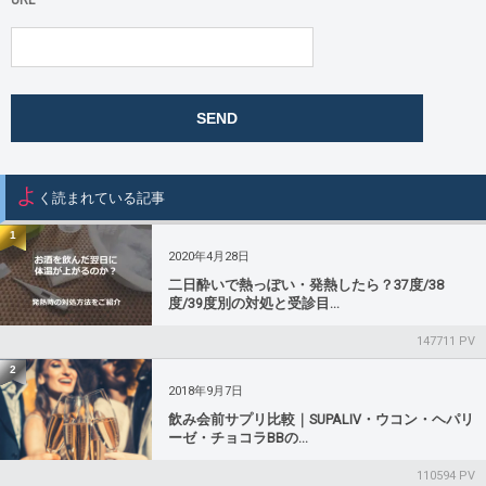
URL
よ
く読まれている記事
1
2020年4月28日
二日酔いで熱っぽい・発熱したら？37度/38
度/39度別の対処と受診目...
147711 PV
2
2018年9月7日
飲み会前サプリ比較｜SUPALIV・ウコン・ヘパリ
ーゼ・チョコラBBの...
110594 PV