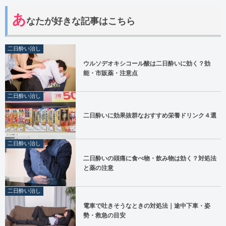
あ
なたが好きな記事はこちら
二日酔い治し
ウルソデオキシコール酸は二日酔いに効く？効
能・市販薬・注意点
二日酔い治し
二日酔いに効果抜群なおすすめ栄養ドリンク４選
二日酔い治し
二日酔いの頭痛に食べ物・飲み物は効く？対処法
と薬の注意
二日酔い治し
電車で吐きそうなときの対処法｜途中下車・姿
勢・救急の目安