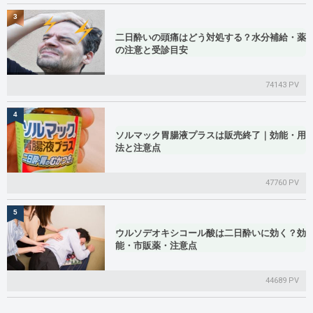
3
二日酔いの頭痛はどう対処する？水分補給・薬
の注意と受診目安
74143 PV
4
ソルマック胃腸液プラスは販売終了｜効能・用
法と注意点
47760 PV
5
ウルソデオキシコール酸は二日酔いに効く？効
能・市販薬・注意点
44689 PV