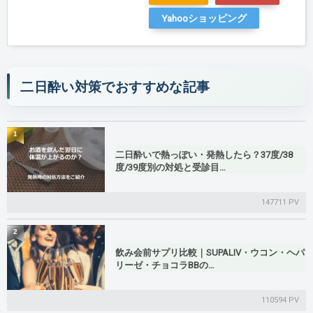
Yahooショッピング
二日酔い対策でおすすめな記事
1
二日酔いで熱っぽい・発熱したら？37度/38
度/39度別の対処と受診目…
147711 PV
2
飲み会前サプリ比較｜SUPALIV・ウコン・ヘパ
リーゼ・チョコラBBの…
110594 PV