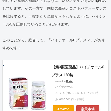
付けている他の商品と同じように、L-システインを240mg配合
しています。その一方で、同様の商品とコストパフォーマンス
を比較すると、一錠あたり単価からもわかるように、ハイチオ
ールCが圧倒していることがわかります。
このことから、総合して、「ハイチオールCプラス２」がおす
すめです！
【第3類医薬品】ハイチオールC
プラス 180錠
created by
Rinker
ハイチオール
¥1,915
(2020/04/16 11:50:40時
点 Amazon調べ-
詳細)
Amazon
楽天市場