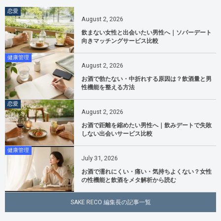
恋愛
August
2
,
2026
飲まない女性と出会いたい男性へ｜ソバーデート
向きマッチングサービス比較
健康管理
August
2
,
2026
お酒で勃たない・中折れする原因は？飲酒量と男
性機能を整える方法
恋愛
August
2
,
2026
お酒で距離を縮めたい男性へ｜飲みデートで失敗
しない出会いサービス比較
健康管理
July
31
,
2026
お酒で濡れにくい・痛い・気持ちよくない？女性
の性機能と飲酒をメタ解析から読む
SAKE RECO 編集長の記事一覧