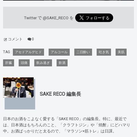
Twitter で
@SAKE_RECO
を
コメント
0
TAG :
アセドアルデヒド
アルコール
二日酔い
吐き気
美肌
肝臓
頭痛
飲み過ぎ
飲酒
SAKE RECO 編集長
日本のお酒をこよなく愛する「SAKE RECO」の編集長。特に、最近で
は、日本酒はもちろんのこと、「クラフトジン」や「焼酎」にどハマり
中。お酒ばっかりだと太るので、「マラソン×筋トレ」は日課。