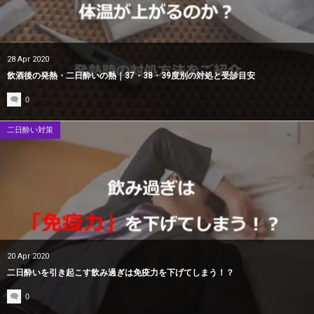
28
Apr
2020
飲酒後の発熱・二日酔いの熱｜37・38・39度別の対処と受診目安
0
二日酔い対策
20
Apr
2020
二日酔いを引き起こす飲み過ぎは免疫力を下げてしまう！？
0