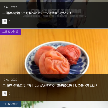
16
Apr
2020
二日酔いが治っても脳へのダメージは回復しない？！
0
二日酔い対策
10
Apr
2020
二日酔い対策には「梅干し」がおすすめ！効果的な梅干しの食べ方とは？
0
二日酔い防止