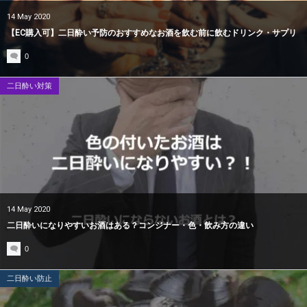
14
May
2020
【EC購入可】二日酔い予防のおすすめなお酒を飲む前に飲むドリンク・サプリ
0
二日酔い対策
14
May
2020
二日酔いになりやすいお酒はある？コンジナー・色・飲み方の違い
0
二日酔い防止