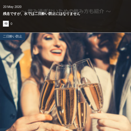
20
May
2020
残念ですが、水では二日酔い防止にはなりません
0
二日酔い防止