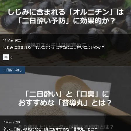
11
May
2020
しじみに含まれる「オルニチン」は本当に二日酔いによいのか？
0
二日酔い治し
7
May
2020
辛い二日酔いや気になる口臭におすすめな「普導丸」とは？