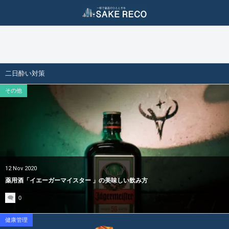
ダイエット / 美容
二日酔い対策
酒ジャンル
二日酔い防止
ダイエット（減量）
ビール
二日酔い対策
二日酔い治し
美容（スキンケア）
ワイン
その他
日本酒
焼酎
泡盛
12
Nov
2020
ウィスキー
薬用酒「イエーガーマイスター 」の美味しい飲み方
0
クラフトジン
健康管理