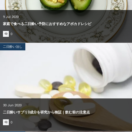
9
Jul
2020
家庭で食べる二日酔い予防におすすめなアボカドレシピ
0
二日酔い治し
30
Jun
2020
二日酔いサプリ3成分を研究から検証｜飲む前の注意点
0