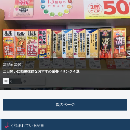
27
Mar
2020
二日酔いに効果抜群なおすすめ栄養ドリンク４選
0
次のページ
よ
く読まれている記事