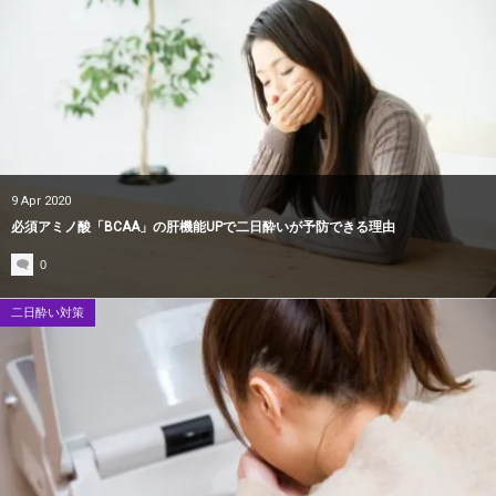
9
Apr
2020
必須アミノ酸「BCAA」の肝機能UPで二日酔いが予防できる理由
0
二日酔い対策