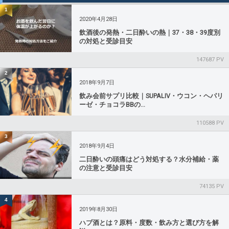
1
2020年4月28日
飲酒後の発熱・二日酔いの熱｜37・38・39度別
の対処と受診目安
147687 PV
2
2018年9月7日
飲み会前サプリ比較｜SUPALIV・ウコン・ヘパリ
ーゼ・チョコラBBの...
110588 PV
3
2018年9月4日
二日酔いの頭痛はどう対処する？水分補給・薬
の注意と受診目安
74135 PV
4
2019年8月30日
ハブ酒とは？原料・度数・飲み方と選び方を解