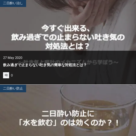
二日酔い治し
27
May
2020
飲み過ぎで止まらない吐き気の簡単な対処法とは？
0
二日酔い防止