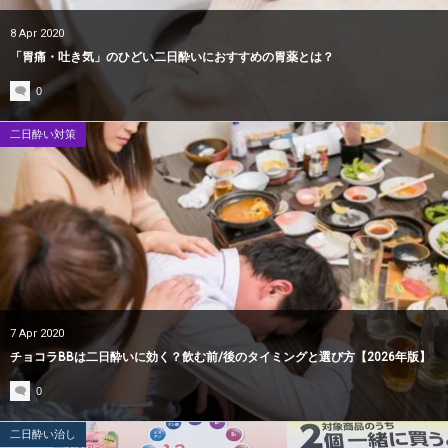
8
Apr
2020
「胃痛・吐き気」のひどい二日酔いにおすすめの胃薬とは？
0
二日酔い対策
7
Apr
2020
チョコラBBは二日酔いに効く？飲む前/後のタイミングと選び方【2026年版】
0
二日酔い治し