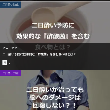
二日酔い防止
17
Apr
2020
二日酔い予防に効果的な『酢酸菌』を含む食べ物とは？
0
二日酔い対策