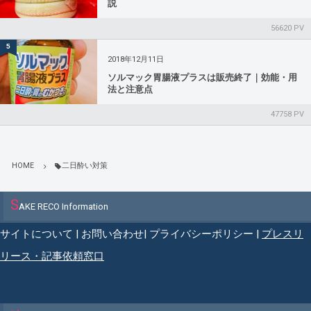
説
56620 PV
5
2018年12月11日
ソルマック胃腸液プラスは販売終了｜効能・用
法と注意点
47758 PV
HOME
二日酔い対策
S
AKE RECO Information
サイトについて
|
お問い合わせ
|
プライバシーポリシー
|
プレスリ
リース・記事依頼窓口